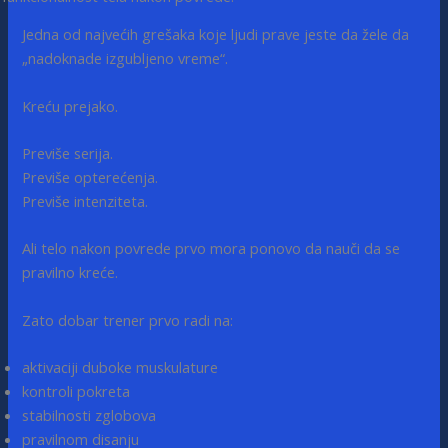
Jedna od najvećih grešaka koje ljudi prave jeste da žele da
„nadoknade izgubljeno vreme“.
Kreću prejako.
Previše serija.
Previše opterećenja.
Previše intenziteta.
Ali telo nakon povrede prvo mora ponovo da nauči da se
pravilno kreće.
Zato dobar trener prvo radi na:
aktivaciji duboke muskulature
kontroli pokreta
stabilnosti zglobova
pravilnom disanju