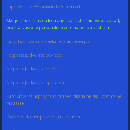
I upravo tu kreće pravi individualni rad.
Ako još razmišljaš da li da angažuješ stručnu osobu za rad,
pročitaj zašto je personalni trener najbolja investicija →
Individualni plan oporavka je jedini pravi put
Ne postoje dve iste povrede.
Ne postoje dva ista klijenta.
Ne postoje dva ista oporavka.
Zato univerzalni programi gotovo nikada ne daju optimalne
rezultate.
Kvalitetan trener pravi plan na osnovu: