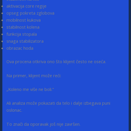
aktivacija core regije
opseg pokreta zglobova
mobilnost kukova
stabilnost kolena
funkcija stopala
snaga stabilizatora
obrazac hoda
Ova procena otkriva ono što klijent često ne oseća.
Na primer, klijent može reći:
„Koleno me više ne boli.“
Ali analiza može pokazati da telo i dalje izbegava puni
oslonac.
To znači da oporavak još nije završen.