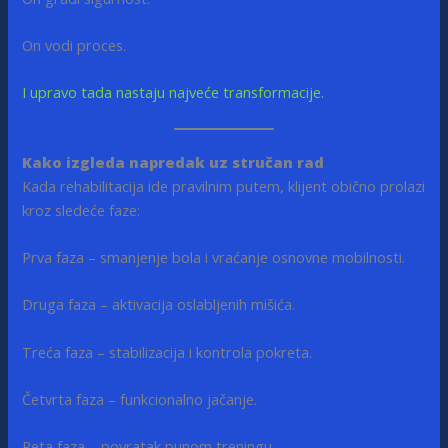
On vodi proces.
I upravo tada nastaju najveće transformacije.
Kako izgleda napredak uz stručan rad
Kada rehabilitacija ide pravilnim putem, klijent obično prolazi
kroz sledeće faze:
Prva faza – smanjenje bola i vraćanje osnovne mobilnosti.
Druga faza – aktivacija oslabljenih mišića.
Treća faza – stabilizacija i kontrola pokreta.
Četvrta faza – funkcionalno jačanje.
Peta faza – povratak punom treningu.