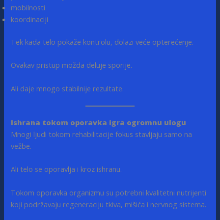
mobilnosti
koordinaciji
Tek kada telo pokaže kontrolu, dolazi veće opterećenje.
Ovakav pristup možda deluje sporije.
Ali daje mnogo stabilnije rezultate.
Ishrana tokom oporavka igra ogromnu ulogu
Mnogi ljudi tokom rehabilitacije fokus stavljaju samo na
vežbe.
Ali telo se oporavlja i kroz ishranu.
Tokom oporavka organizmu su potrebni kvalitetni nutrijenti
koji podržavaju regeneraciju tkiva, mišića i nervnog sistema.