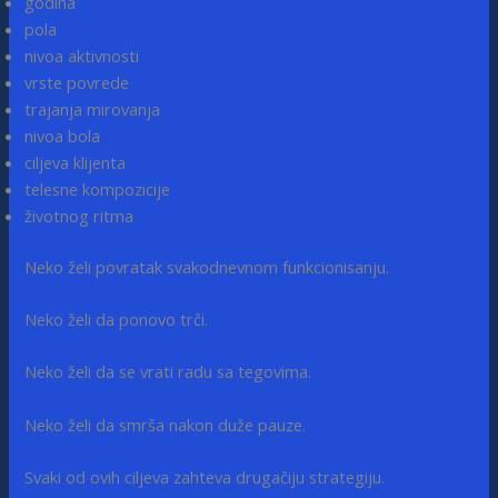
godina
pola
nivoa aktivnosti
vrste povrede
trajanja mirovanja
nivoa bola
ciljeva klijenta
telesne kompozicije
životnog ritma
Neko želi povratak svakodnevnom funkcionisanju.
Neko želi da ponovo trči.
Neko želi da se vrati radu sa tegovima.
Neko želi da smrša nakon duže pauze.
Svaki od ovih ciljeva zahteva drugačiju strategiju.