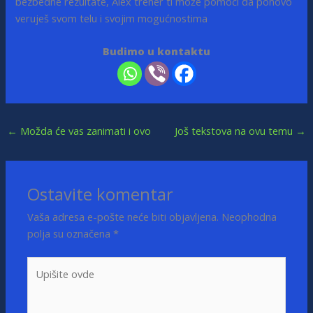
bezbedne rezultate, Alex trener ti može pomoći da ponovo
veruješ svom telu i svojim mogućnostima
Budimo u kontaktu
←
Možda će vas zanimati i ovo
Još tekstova na ovu temu
→
Ostavite komentar
Vaša adresa e-pošte neće biti objavljena.
Neophodna
polja su označena
*
Upišite
ovde