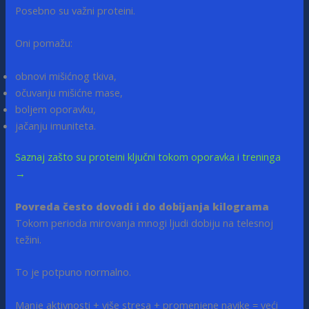
Posebno su važni proteini.
Oni pomažu:
obnovi mišićnog tkiva,
očuvanju mišićne mase,
boljem oporavku,
jačanju imuniteta.
Saznaj zašto su proteini ključni tokom oporavka i treninga
→
Povreda često dovodi i do dobijanja kilograma
Tokom perioda mirovanja mnogi ljudi dobiju na telesnoj
težini.
To je potpuno normalno.
Manje aktivnosti + više stresa + promenjene navike = veći