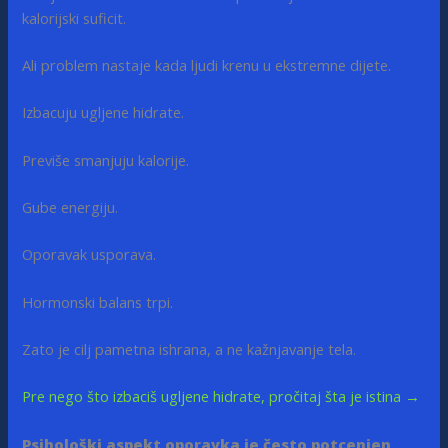
kalorijski suficit.
Ali problem nastaje kada ljudi krenu u ekstremne dijete.
Izbacuju ugljene hidrate.
Previše smanjuju kalorije.
Gube energiju.
Oporavak usporava.
Hormonski balans trpi.
Zato je cilj pametna ishrana, a ne kažnjavanje tela.
Pre nego što izbaciš ugljene hidrate, pročitaj šta je istina →
Psihološki aspekt oporavka je često potcenjen