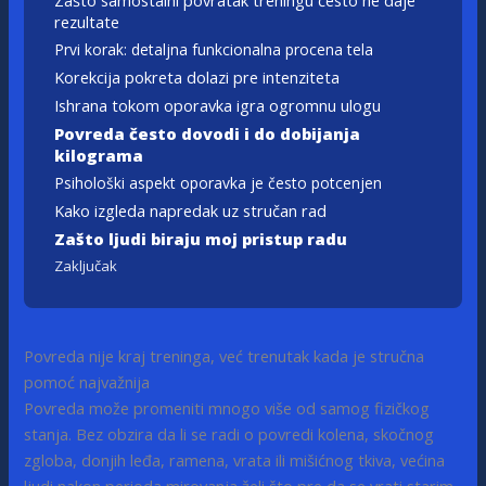
Zašto samostalni povratak treningu često ne daje
rezultate
Prvi korak: detaljna funkcionalna procena tela
Korekcija pokreta dolazi pre intenziteta
Ishrana tokom oporavka igra ogromnu ulogu
Povreda često dovodi i do dobijanja
kilograma
Psihološki aspekt oporavka je često potcenjen
Kako izgleda napredak uz stručan rad
Zašto ljudi biraju moj pristup radu
Zaključak
Povreda nije kraj treninga, već trenutak kada je stručna
pomoć najvažnija
Povreda može promeniti mnogo više od samog fizičkog
stanja. Bez obzira da li se radi o povredi kolena, skočnog
zgloba, donjih leđa, ramena, vrata ili mišićnog tkiva, većina