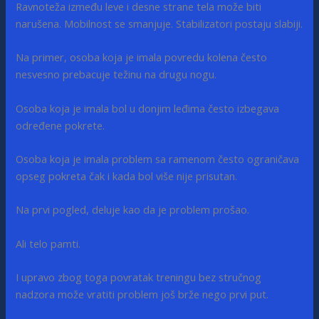
Ravnoteža između leve i desne strane tela može biti
narušena. Mobilnost se smanjuje. Stabilizatori postaju slabiji.
Na primer, osoba koja je imala povredu kolena često
nesvesno prebacuje težinu na drugu nogu.
Osoba koja je imala bol u donjim leđima često izbegava
određene pokrete.
Osoba koja je imala problem sa ramenom često ograničava
opseg pokreta čak i kada bol više nije prisutan.
Na prvi pogled, deluje kao da je problem prošao.
Ali telo pamti.
I upravo zbog toga povratak treningu bez stručnog
nadzora može vratiti problem još brže nego prvi put.