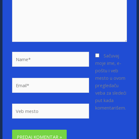
Name*
Sačuvaj
moje ime, e-
poštu i veb
mesto u ovom
Email*
pregledaču
veba za sledeći
put kada
Veb
komentarišem.
mesto