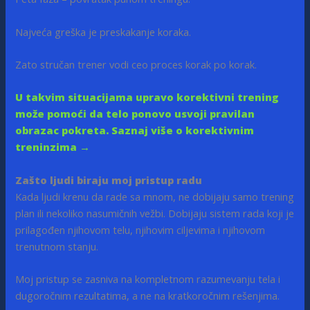
Najveća greška je preskakanje koraka.
Zato stručan trener vodi ceo proces korak po korak.
U takvim situacijama upravo korektivni trening
može pomoći da telo ponovo usvoji pravilan
obrazac pokreta. Saznaj više o korektivnim
treninzima →
Zašto ljudi biraju moj pristup radu
Kada ljudi krenu da rade sa mnom, ne dobijaju samo trening
plan ili nekoliko nasumičnih vežbi. Dobijaju sistem rada koji je
prilagođen njihovom telu, njihovim ciljevima i njihovom
trenutnom stanju.
Moj pristup se zasniva na kompletnom razumevanju tela i
dugoročnim rezultatima, a ne na kratkoročnim rešenjima.