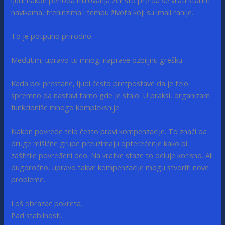
ljudi nakon perioda mirovanja želi što pre da se vrati starim
navikama, treninzima i tempu života koji su imali ranije.
To je potpuno prirodno.
Međutim, upravo tu mnogi naprave ozbiljnu grešku.
Kada bol prestane, ljudi često pretpostave da je telo
spremno da nastavi tamo gde je stalo. U praksi, organizam
funkcioniše mnogo kompleksnije.
Nakon povrede telo često pravi kompenzacije. To znači da
druge mišićne grupe preuzimaju opterećenje kako bi
zaštitile povređeni deo. Na kratke staze to deluje korisno. Ali
dugoročno, upravo takve kompenzacije mogu stvoriti nove
probleme.
Loš obrazac pokreta.
Pad stabilnosti.