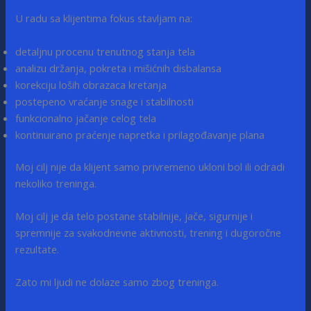
U radu sa klijentima fokus stavljam na:
detaljnu procenu trenutnog stanja tela
analizu držanja, pokreta i mišićnih disbalansa
korekciju loših obrazaca kretanja
postepeno vraćanje snage i stabilnosti
funkcionalno jačanje celog tela
kontinuirano praćenje napretka i prilagođavanje plana
Moj cilj nije da klijent samo privremeno ukloni bol ili odradi
nekoliko treninga.
Moj cilj je da telo postane stabilnije, jače, sigurnije i
spremnije za svakodnevne aktivnosti, trening i dugoročne
rezultate.
Zato mi ljudi ne dolaze samo zbog treninga.