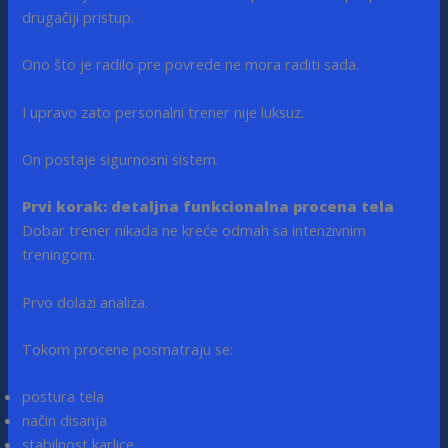
drugačiji pristup.
Ono što je radilo pre povrede ne mora raditi sada.
I upravo zato personalni trener nije luksuz.
On postaje sigurnosni sistem.
Prvi korak: detaljna funkcionalna procena tela
Dobar trener nikada ne kreće odmah sa intenzivnim
treningom.
Prvo dolazi analiza.
Tokom procene posmatraju se:
postura tela
način disanja
stabilnost karlice