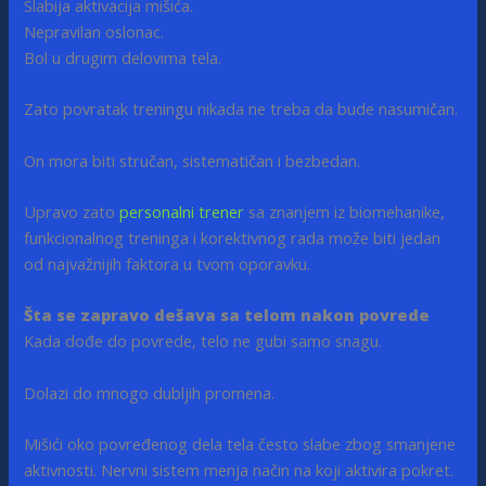
Slabija aktivacija mišića.
Nepravilan oslonac.
Bol u drugim delovima tela.
Zato povratak treningu nikada ne treba da bude nasumičan.
On mora biti stručan, sistematičan i bezbedan.
Upravo zato
personalni trener
sa znanjem iz biomehanike,
funkcionalnog treninga i korektivnog rada može biti jedan
od najvažnijih faktora u tvom oporavku.
Šta se zapravo dešava sa telom nakon povrede
Kada dođe do povrede, telo ne gubi samo snagu.
Dolazi do mnogo dubljih promena.
Mišići oko povređenog dela tela često slabe zbog smanjene
aktivnosti. Nervni sistem menja način na koji aktivira pokret.