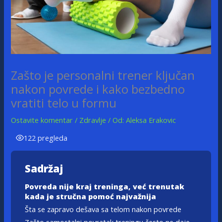
Zašto je personalni trener ključan
nakon povrede i kako bezbedno
vratiti telo u formu
Ostavite komentar
/
Zdravlje
/ Od:
Aleksa Erakovic
122 pregleda
Sadržaj
Povreda nije kraj treninga, već trenutak
kada je stručna pomoć najvažnija
Šta se zapravo dešava sa telom nakon povrede