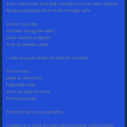
Zašto samostalni povratak treningu često ne daje rezultate
Mnogi pokušavaju da se vrate treningu sami.
Otvore YouTube.
Pronađu Instagram video.
Skinu random program.
Vrati se nekoliko vežbi.
I onda se pojavi jedan od sledećih scenarija:
Bol se vraća.
Javlja se ukočenost.
Napredak staje.
Strah od pokreta raste.
Motivacija pada.
Problem nije u tvojoj disciplini.
Problem je u tome što telo nakon povrede traži potpuno