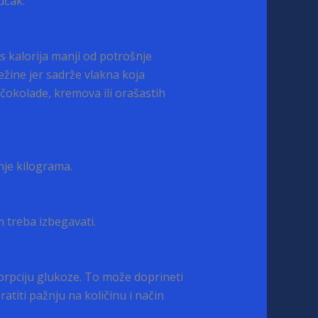
učak.
s kalorija manji od potrošnje
žine jer sadrže vlakna koja
čokolade, kremova ili orašastih
nje kilograma.
 treba izbegavati.
orpciju glukoze. To može doprineti
titi pažnju na količinu i način