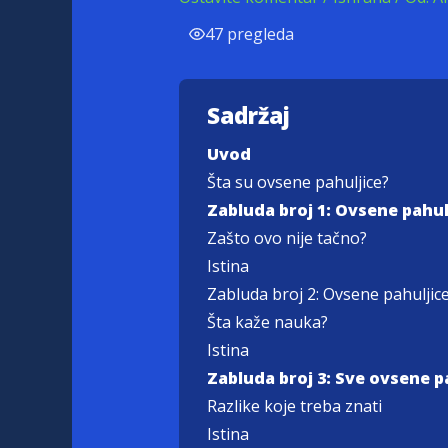
47 pregleda
Sadržaj
Uvod
Šta su ovsene pahuljice?
Zabluda broj 1: Ovsene pahul
Zašto ovo nije tačno?
Istina
Zabluda broj 2: Ovsene pahuljice
Šta kaže nauka?
Istina
Zabluda broj 3: Sve ovsene pa
Razlike koje treba znati
Istina