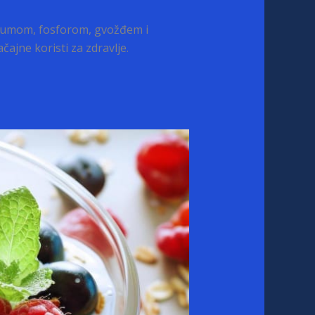
ijumom, fosforom, gvožđem i
ajne koristi za zdravlje.