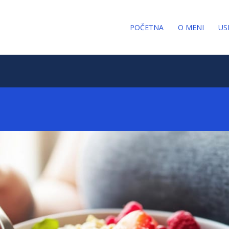
POČETNA
O MENI
US