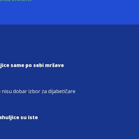
jice same po sebi mršave
 nisu dobar izbor za dijabetičare
huljice su iste