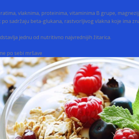
dratima, vlaknima, proteinima, vitaminima B grupe, magnez
po sadržaju beta-glukana, rastvorljivog vlakna koje ima znač
stavlja jednu od nutritivno najvrednijih žitarica.
ame po sebi mršave