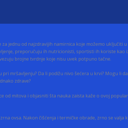
 za jednu od najzdravijih namirnica koje možemo uključiti 
enje, preporučuju ih nutricionisti, sportisti ih koriste kao 
 vezuju brojne tvrdnje koje nisu uvek potpuno tačne.
u pri mršavljenju? Da li podižu nivo šećera u krvi? Mogu li
jednako zdrave?
 od mitova i objasniti šta nauka zaista kaže o ovoj popularno
rna ovsa. Nakon čišćenja i termičke obrade, zrno se valja ka