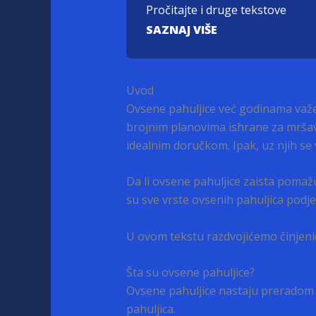
Pročitajte i druge tekstove
SAZNAJ VIŠE
Uvod
Ovsene pahuljice već godinama važe
brojnim planovima ishrane za mršavlj
idealnim doručkom. Ipak, uz njih se
Da li ovsene pahuljice zaista pomaž
su sve vrste ovsenih pahuljica pod
U ovom tekstu razdvojićemo činjenice
Šta su ovsene pahuljice?
Ovsene pahuljice nastaju preradom z
pahuljica.