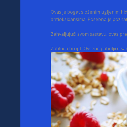
Ovas je bogat složenim ugljenim hi
antioksidansima. Posebno je poznat 
Zahvaljujući svom sastavu, ovas pred
Zabluda broj 1: Ovsene pahuljice s