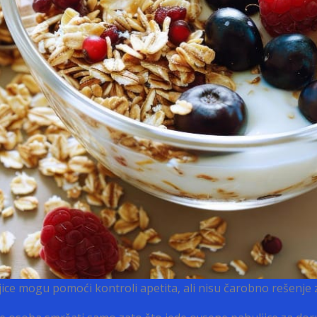
ice mogu pomoći kontroli apetita, ali nisu čarobno rešenje z