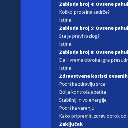
Zabluda broj 4: Ovsene pahul
Koliko proteina sadrže?
Istina
Zabluda broj 5: Ovsene pahul
Šta je pravi razlog?
Istina
Zabluda broj 6: Ovsene pahul
Da li vreme obroka igra presud
Istina
Zdravstvene koristi ovsenih
Podrška zdravlju srca
Bolja kontrola apetita
Stabilniji nivo energije
Podrška varenju
Kako pripremiti zdrav obrok od 
Zaključak