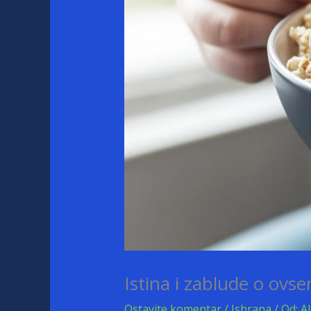
Istina i zablude o ovse
Ostavite komentar
/
Ishrana
/ Od:
A