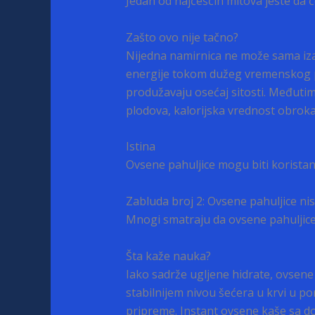
Jedan od najčešćih mitova jeste da 
Zašto ovo nije tačno?
Nijedna namirnica ne može sama izaz
energije tokom dužeg vremenskog pe
produžavaju osećaj sitosti. Međutim
plodova, kalorijska vrednost obrok
Istina
Ovsene pahuljice mogu biti koristan
Zabluda broj 2: Ovsene pahuljice nis
Mnogi smatraju da ovsene pahuljice 
Šta kaže nauka?
Iako sadrže ugljene hidrate, ovsene
stabilnijem nivou šećera u krvi u p
pripreme. Instant ovsene kaše sa do