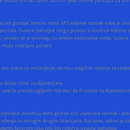
će osoba smršati samo zato što jede ovsene pahuljice za dor
vati gubitak telesne mase. Mršavljenje nastaje kada je uno
rioda. Ovsene pahuljice mogu pomoći u kontroli telesne te
, ukoliko se pripremaju sa velikim količinama meda, šećera, 
a može značajno porasti.
 deo plana za mršavljenje, ali nisu magično rešenje za skida
u dobar izbor za dijabetičare
sadrže previše ugljenih hidrata i da ih osobe sa dijabetesom
 pahuljice poseduju beta-glukan koji usporava varenje i aps
oređenju sa mnogim drugim žitaricama. Naravno, važno je obra
datim šećerom nisu isto što i obične ovsene pahuljice.