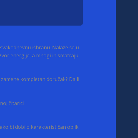
u svakodnevnu ishranu. Nalaze se u
izvor energije, a mnogi ih smatraju
 da zamene kompletan doručak? Da li
j žitarici.
ko bi dobilo karakterističan oblik