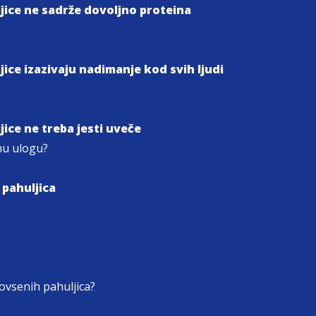
jice ne sadrže dovoljno proteina
jice izazivaju nadimanje kod svih ljudi
jice ne treba jesti uveče
nu ulogu?
 pahuljica
ovsenih pahuljica?