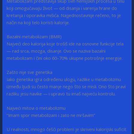
Metabolizam predstavlja skup svih hemijskih procesa u telu
koji omogućavaju život — od disanja i varenja hrane do
kretanja i oporavka mišića. Najjednostavnije rečeno, to je
način na koji telo koristi kalorije.
Bazalni metabolizam (BMR)
Najveći deo kalorija koje trošiš ide na osnovne funkcije tela
— rad srca, mozga, disanje. Ovo se naziva bazalni
metabolizam i čini oko 60–70% ukupne potrošnje energije.
Zašto nije sve genetika
Iako genetika igra određenu ulogu, razlike u metabolizmu
između ljudi su često manje nego što se misli. Ono što pravi
razliku jesu navike — i upravo tu imaš najveću kontrolu.
Najveći mitovi o metabolizmu
“Imam spor metabolizam i zato ne mršavim”
U realnosti, mnogo češći problem je skriveni kalorijski suficit.