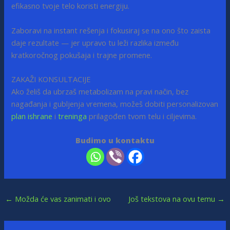
efikasno tvoje telo koristi energiju.
Zaboravi na instant rešenja i fokusiraj se na ono što zaista
daje rezultate — jer upravo tu leži razlika između
kratkoročnog pokušaja i trajne promene.
ZAKAŽI KONSULTACIJE
Ako želiš da ubrzaš metabolizam na pravi način, bez
nagađanja i gubljenja vremena, možeš dobiti personalizovan
plan ishrane
i
treninga
prilagođen tvom telu i ciljevima.
Budimo u kontaktu
←
Možda će vas zanimati i ovo
Još tekstova na ovu temu
→