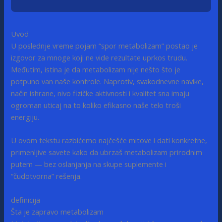
Uvod
U poslednje vreme pojam “spor metabolizam” postao je
izgovor za mnoge koji ne vide rezultate uprkos trudu.
Međutim, istina je da metabolizam nije nešto što je
potpuno van naše kontrole. Naprotiv, svakodnevne navike,
način ishrane, nivo fizičke aktivnosti i kvalitet sna imaju
ogroman uticaj na to koliko efikasno naše telo troši
energiju.
U ovom tekstu razbićemo najčešće mitove i dati konkretne,
primenljive savete kako da ubrzaš metabolizam prirodnim
putem — bez oslanjanja na skupe suplemente i
“čudotvorna” rešenja.
definicija
Šta je zapravo metabolizam