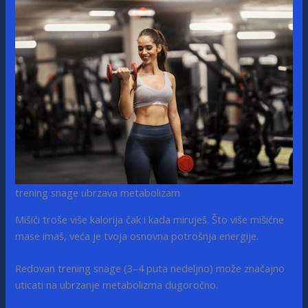
trening snage ubrzava metabolizam
Mišići troše više kalorija čak i kada miruješ. Što više mišićne
mase imaš, veća je tvoja osnovna potrošnja energije.
Redovan trening snage (3–4 puta nedeljno) može značajno
uticati na ubrzanje metabolizma dugoročno.