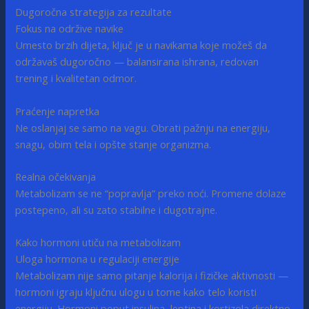
Dugoročna strategija za rezultate
Fokus na održive navike
Umesto brzih dijeta, ključ je u navikama koje možeš da
održavaš dugoročno — balansirana ishrana, redovan
trening i kvalitetan odmor.
Praćenje napretka
Ne oslanjaj se samo na vagu. Obrati pažnju na energiju,
snagu, obim tela i opšte stanje organizma.
Realna očekivanja
Metabolizam se ne “popravlja” preko noći. Promene dolaze
postepeno, ali su zato stabilne i dugotrajne.
Kako hormoni utiču na metabolizam
Uloga hormona u regulaciji energije
Metabolizam nije samo pitanje kalorija i fizičke aktivnosti —
hormoni igraju ključnu ulogu u tome kako telo koristi
energiju. Hormoni poput insulina, leptina i kortizola direktno