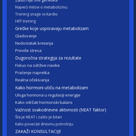
Zašto nije sve genetika
Najveći mitovi o metabolizmu
Trening snage vs kardio
HIIT trening
Greške koje usporavaju metabolizam
Gladovanje
Nedostatak kretanja
Previše stresa
Dugoročna strategija za rezultate
Fokus na održive navike
Praćenje napretka
Realna očekivanja
Kako hormoni utiču na metabolizam
Uloga hormona u regulaciji energije
Kako održati hormonski balans
Važnost svakodnevne aktivnosti (NEAT faktor)
Šta je NEAT i zašto je bitan
Kako povećati dnevnu potrošnju
ZAKAŽI KONSULTACIJE