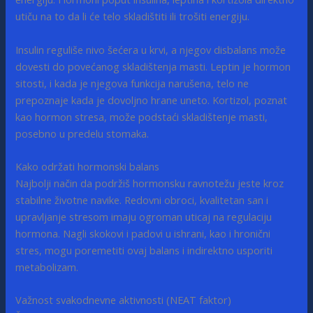
utiču na to da li će telo skladištiti ili trošiti energiju.
Insulin reguliše nivo šećera u krvi, a njegov disbalans može
dovesti do povećanog skladištenja masti. Leptin je hormon
sitosti, i kada je njegova funkcija narušena, telo ne
prepoznaje kada je dovoljno hrane uneto. Kortizol, poznat
kao hormon stresa, može podstaći skladištenje masti,
posebno u predelu stomaka.
Kako održati hormonski balans
Najbolji način da podržiš hormonsku ravnotežu jeste kroz
stabilne životne navike. Redovni obroci, kvalitetan san i
upravljanje stresom imaju ogroman uticaj na regulaciju
hormona. Nagli skokovi i padovi u ishrani, kao i hronični
stres, mogu poremetiti ovaj balans i indirektno usporiti
metabolizam.
Važnost svakodnevne aktivnosti (NEAT faktor)