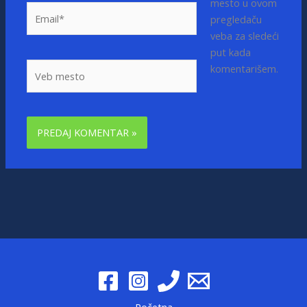
mesto u ovom
Email*
pregledaču
veba za sledeći
put kada
Veb
komentarišem.
mesto