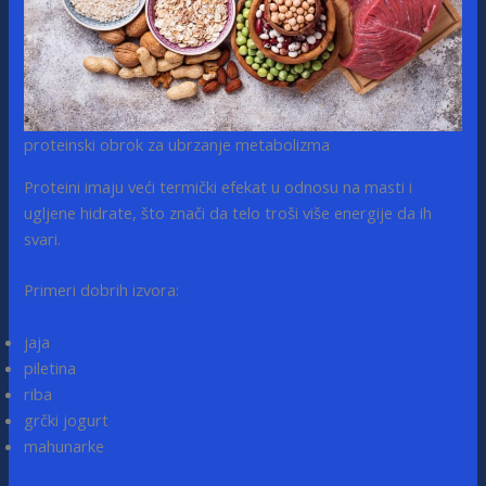
proteinski obrok za ubrzanje metabolizma
Proteini imaju veći termički efekat u odnosu na masti i
ugljene hidrate, što znači da telo troši više energije da ih
svari.
Primeri dobrih izvora:
jaja
piletina
riba
grčki jogurt
mahunarke