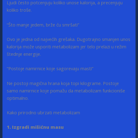
Ljudi često potcenjuju koliko unose kalorija, a precenjuju
koliko troše.
“Što manje jedem, brže ću smršati”
Ovo je jedna od najvećih grešaka. Dugotrajno smanjen unos
kalorija može usporiti metabolizam jer telo prelazi u režim
štednje energije.
“Postoje namirnice koje sagorevaju masti”
Ne postoji magična hrana koja topi kilograme. Postoje
samo namirnice koje pomažu da metabolizam funkcioniše
optimalno.
Kako prirodno ubrzati metabolizam
1. Izgradi mišićnu masu