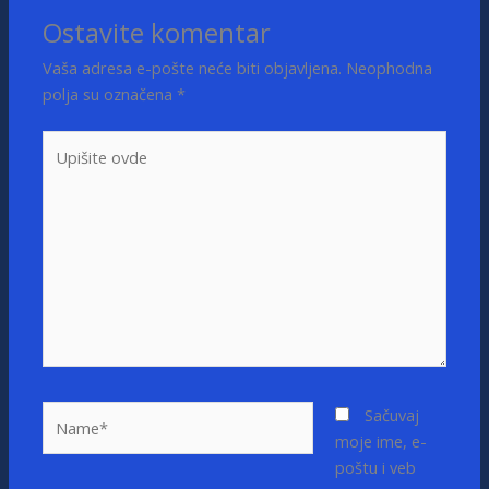
Ostavite komentar
Vaša adresa e-pošte neće biti objavljena.
Neophodna
polja su označena
*
Upišite
ovde
Name*
Sačuvaj
moje ime, e-
poštu i veb