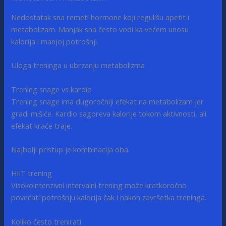
Nedostatak sna remeti hormone koji regulišu apetit i
metabolizam. Manjak sna često vodi ka većem unosu
kalorija i manjoj potrošnji.
Uloga treninga u ubrzanju metabolizma
Trening snage vs kardio
Trening snage ima dugoročniji efekat na metabolizam jer
gradi mišiće. Kardio sagoreva kalorije tokom aktivnosti, ali
efekat kraće traje.
Najbolji pristup je kombinacija oba.
HIIT trening
Visokointenzivni intervalni trening može kratkoročno
povećati potrošnju kalorija čak i nakon završetka treninga.
Koliko često trenirati