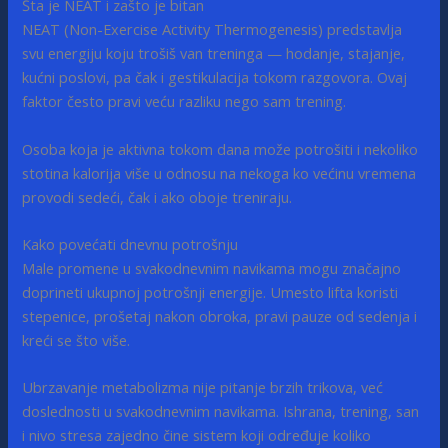
Šta je NEAT i zašto je bitan
NEAT (Non-Exercise Activity Thermogenesis) predstavlja
svu energiju koju trošiš van treninga — hodanje, stajanje,
kućni poslovi, pa čak i gestikulacija tokom razgovora. Ovaj
faktor često pravi veću razliku nego sam trening.
Osoba koja je aktivna tokom dana može potrošiti i nekoliko
stotina kalorija više u odnosu na nekoga ko većinu vremena
provodi sedeći, čak i ako oboje treniraju.
Kako povećati dnevnu potrošnju
Male promene u svakodnevnim navikama mogu značajno
doprineti ukupnoj potrošnji energije. Umesto lifta koristi
stepenice, prošetaj nakon obroka, pravi pauze od sedenja i
kreći se što više.
Ubrzavanje metabolizma nije pitanje brzih trikova, već
doslednosti u svakodnevnim navikama. Ishrana, trening, san
i nivo stresa zajedno čine sistem koji određuje koliko